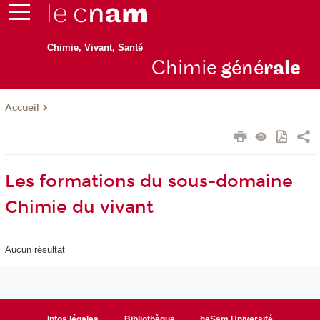
Chimie, Vivant, Santé
Chimie
géné
ral
e
Accueil
Les formations du sous-domaine
Chimie du vivant
Aucun résultat
Infos légales
Bibliothèque
heSam Université