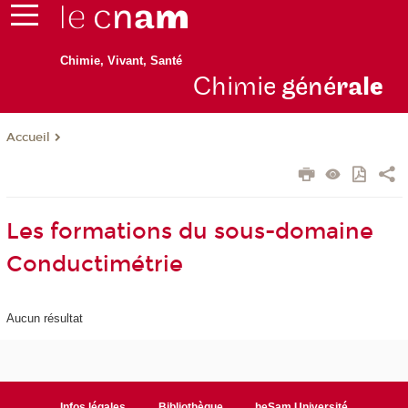
Chimie, Vivant, Santé
Chimie
géné
ral
e
Accueil
Les formations du sous-domaine
Conductimétrie
Aucun résultat
Infos légales
Bibliothèque
heSam Université