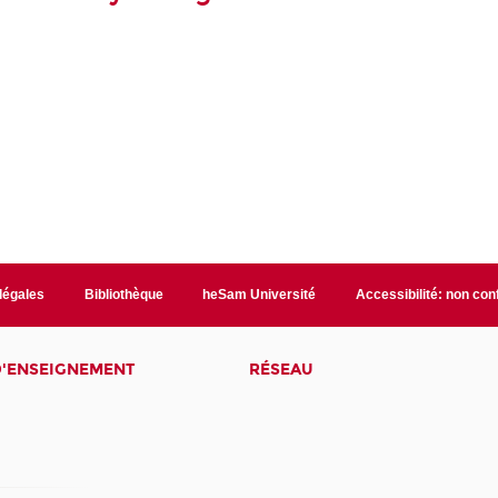
 légales
Bibliothèque
heSam Université
Accessibilité: non co
D'ENSEIGNEMENT
RÉSEAU