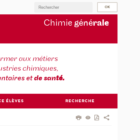
Chimie
géné
ral
e
ormer aux métiers
ustries chimiques,
ntaires et
de san
té.
CE ÉLÈVES
RECHERCHE