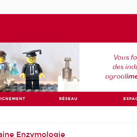
Vous f
des ind
agroal
ime
EIGNEMENT
RÉSEAU
ESPA
aine Enzymologie