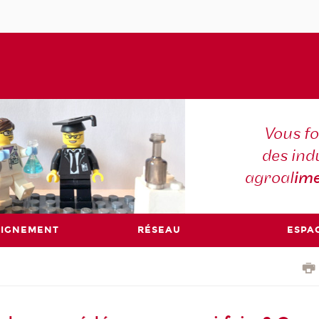
Vous f
des ind
agroal
ime
EIGNEMENT
RÉSEAU
ESPA