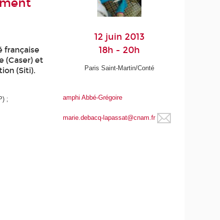
mment
12 juin 2013
18h - 20h
é française
 (Caser) et
Paris Saint-Martin/Conté
on (Siti).
amphi Abbé-Grégoire
) ;
marie.debacq-lapassat@cnam.fr