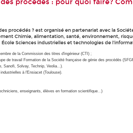
des procédés : pour quoi faire? Co
es procédés ? est organisé en partenariat avec la Sociét
ement Chimie, alimentation, santé, environnement, risque
cole Sciences industrielles et technologies de l’informati
membre de la Commission des titres d'ingénieur (CTI) ;
oupe de travail Formation de la Société française de génie des procédés (SFGP
 Sanofi, Solvay, Technip, Veolia...).
 industrielles à l'Ensiacet (Toulouse).
echniciens, enseignants, élèves en formation scientifique...)