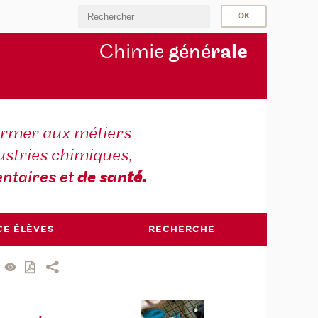
Chimie
géné
ral
e
ormer aux métiers
ustries chimiques,
ntaires et
de san
té.
CE ÉLÈVES
RECHERCHE