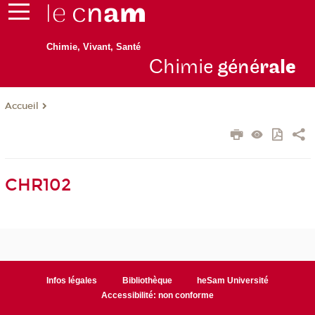
Chimie, Vivant, Santé
Chimie
géné
ral
e
Accueil
CHR102
Infos légales
Bibliothèque
heSam Université
Accessibilité: non conforme