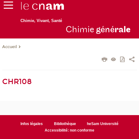
Chimie, Vivant, Santé
Chimie
géné
ral
e
Accueil
CHR108
Infos légales
Bibliothèque
heSam Université
Accessibilité: non conforme