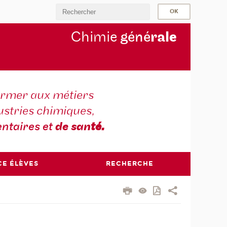
Chimie
géné
ral
e
ormer aux métiers
ustries chimiques,
ntaires et
de san
té.
CE ÉLÈVES
RECHERCHE