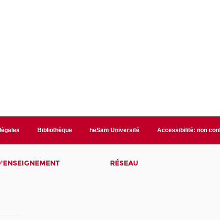
 légales
Bibliothèque
heSam Université
Accessibilité: non co
D'ENSEIGNEMENT
RÉSEAU