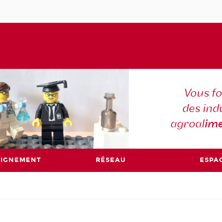
Vous f
des ind
agroal
ime
EIGNEMENT
RÉSEAU
ESPA