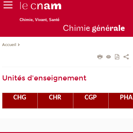
Chimie, Vivant, Santé
Chimie
géné
ral
e
Accueil
Unités d'enseignement
CHG
CHR
CGP
PHA