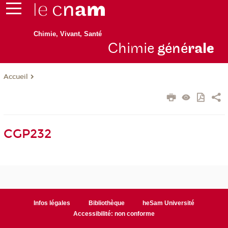
Chimie, Vivant, Santé
Chimie
géné
ral
e
Accueil
CGP232
Infos légales
Bibliothèque
heSam Université
Accessibilité: non conforme