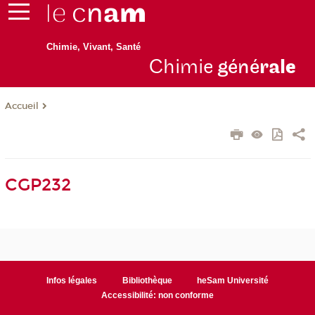
Chimie, Vivant, Santé
Chimie
géné
ral
e
Accueil
CGP232
Infos légales
Bibliothèque
heSam Université
Accessibilité: non conforme